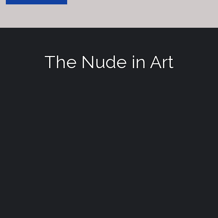
and
“The
Wedding
at
Cana”
The Nude in Art