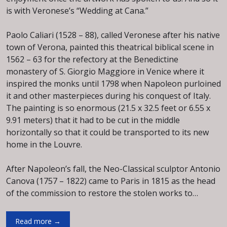
is with Veronese’s “Wedding at Cana.”
Paolo Caliari (1528 – 88), called Veronese after his native
town of Verona, painted this theatrical biblical scene in
1562 – 63 for the refectory at the Benedictine
monastery of S. Giorgio Maggiore in Venice where it
inspired the monks until 1798 when Napoleon purloined
it and other masterpieces during his conquest of Italy.
The painting is so enormous (21.5 x 32.5 feet or 6.55 x
9.91 meters) that it had to be cut in the middle
horizontally so that it could be transported to its new
home in the Louvre.
After Napoleon’s fall, the Neo-Classical sculptor Antonio
Canova (1757 – 1822) came to Paris in 1815 as the head
of the commission to restore the stolen works to…
Veronese
Read more
→