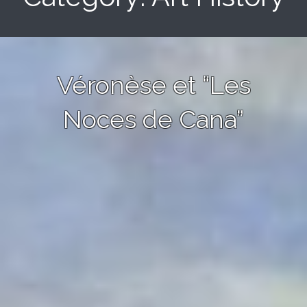
Véronèse et “Les
Noces de Cana”